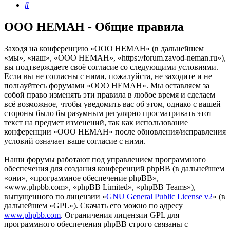
Поиск
OOO HEMAH - Общие правила
Заходя на конференцию «OOO HEMAH» (в дальнейшем
«мы», «наш», «OOO HEMAH», «https://forum.zavod-neman.ru»),
вы подтверждаете своё согласие со следующими условиями.
Если вы не согласны с ними, пожалуйста, не заходите и не
пользуйтесь форумами «OOO HEMAH». Мы оставляем за
собой право изменять эти правила в любое время и сделаем
всё возможное, чтобы уведомить вас об этом, однако с вашей
стороны было бы разумным регулярно просматривать этот
текст на предмет изменений, так как использование
конференции «OOO HEMAH» после обновления/исправления
условий означает ваше согласие с ними.
Наши форумы работают под управлением программного
обеспечения для создания конференций phpBB (в дальнейшем
«они», «программное обеспечение phpBB»,
«www.phpbb.com», «phpBB Limited», «phpBB Teams»),
выпущенного по лицензии «
GNU General Public License v2
» (в
дальнейшем «GPL»). Скачать его можно по адресу
www.phpbb.com
. Ограничения лицензии GPL для
программного обеспечения phpBB строго связаны с