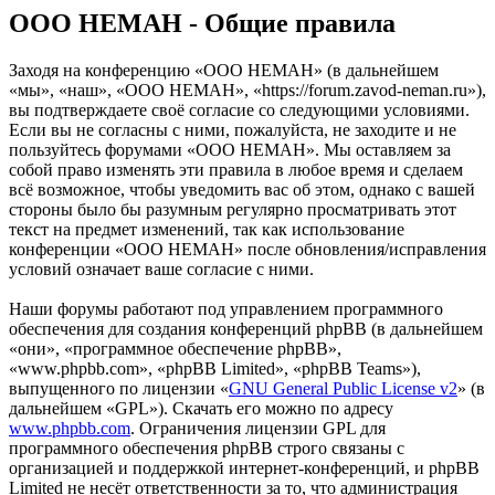
OOO HEMAH - Общие правила
Заходя на конференцию «OOO HEMAH» (в дальнейшем
«мы», «наш», «OOO HEMAH», «https://forum.zavod-neman.ru»),
вы подтверждаете своё согласие со следующими условиями.
Если вы не согласны с ними, пожалуйста, не заходите и не
пользуйтесь форумами «OOO HEMAH». Мы оставляем за
собой право изменять эти правила в любое время и сделаем
всё возможное, чтобы уведомить вас об этом, однако с вашей
стороны было бы разумным регулярно просматривать этот
текст на предмет изменений, так как использование
конференции «OOO HEMAH» после обновления/исправления
условий означает ваше согласие с ними.
Наши форумы работают под управлением программного
обеспечения для создания конференций phpBB (в дальнейшем
«они», «программное обеспечение phpBB»,
«www.phpbb.com», «phpBB Limited», «phpBB Teams»),
выпущенного по лицензии «
GNU General Public License v2
» (в
дальнейшем «GPL»). Скачать его можно по адресу
www.phpbb.com
. Ограничения лицензии GPL для
программного обеспечения phpBB строго связаны с
организацией и поддержкой интернет-конференций, и phpBB
Limited не несёт ответственности за то, что администрация