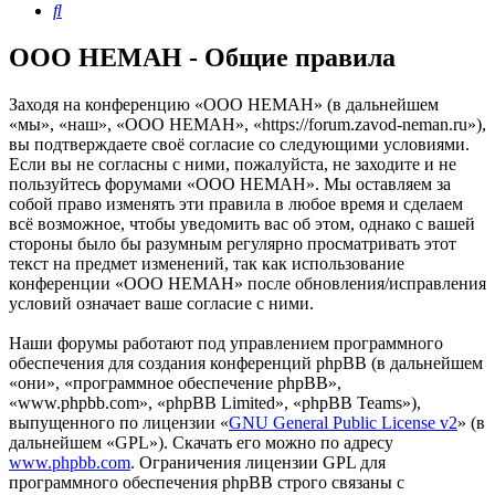
Поиск
OOO HEMAH - Общие правила
Заходя на конференцию «OOO HEMAH» (в дальнейшем
«мы», «наш», «OOO HEMAH», «https://forum.zavod-neman.ru»),
вы подтверждаете своё согласие со следующими условиями.
Если вы не согласны с ними, пожалуйста, не заходите и не
пользуйтесь форумами «OOO HEMAH». Мы оставляем за
собой право изменять эти правила в любое время и сделаем
всё возможное, чтобы уведомить вас об этом, однако с вашей
стороны было бы разумным регулярно просматривать этот
текст на предмет изменений, так как использование
конференции «OOO HEMAH» после обновления/исправления
условий означает ваше согласие с ними.
Наши форумы работают под управлением программного
обеспечения для создания конференций phpBB (в дальнейшем
«они», «программное обеспечение phpBB»,
«www.phpbb.com», «phpBB Limited», «phpBB Teams»),
выпущенного по лицензии «
GNU General Public License v2
» (в
дальнейшем «GPL»). Скачать его можно по адресу
www.phpbb.com
. Ограничения лицензии GPL для
программного обеспечения phpBB строго связаны с