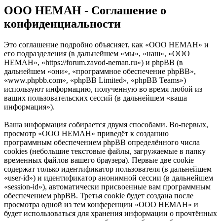
OOO HEMAH - Соглашение о
конфиденциальности
Это соглашение подробно объясняет, как «OOO HEMAH» и
его подразделения (в дальнейшем «мы», «наш», «OOO
HEMAH», «https://forum.zavod-neman.ru») и phpBB (в
дальнейшем «они», «программное обеспечение phpBB»,
«www.phpbb.com», «phpBB Limited», «phpBB Teams»)
используют информацию, полученную во время любой из
ваших пользовательских сессий (в дальнейшем «ваша
информация»).
Ваша информация собирается двумя способами. Во-первых,
просмотр «OOO HEMAH» приведёт к созданию
программным обеспечением phpBB определённого числа
cookies (небольшие текстовые файлы, загружаемые в папку
временных файлов вашего браузера). Первые две cookie
содержат только идентификатор пользователя (в дальнейшем
«user-id») и идентификатор анонимной сессии (в дальнейшем
«session-id»), автоматически присвоенные вам программным
обеспечением phpBB. Третья cookie будет создана после
просмотра одной из тем конференции «OOO HEMAH» и
будет использоваться для хранения информации о прочтённых