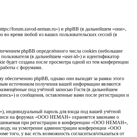
s://forum.zavod-neman.ru») и phpBB (в дальнейшем «они»,
 во время любой из ваших пользовательских сессий (в
ечением phpBB определённого числа cookies (небольшие
пользователя (в дальнейшем «user-id») и идентификатор
ie будет создана после просмотра одной из тем конференции
 работы с форумами.
 обеспечению phpBB, однако они выходят за рамки этого
торым источником получения вашей информации являются
размещённые под учётной записью Гостя (в дальнейшем
ись») и сообщения, оставленные вами после регистрации и
»), индивидуальный пароль для входа под вашей учётной
 записи на форумах «OOO HEMAH» охраняется законами о
прашиваемая при регистрации в конференции «OOO HEMAH»,
ко вводу, на усмотрение администрации конференции «OOO
е того, у вас есть возможность согласиться/отказаться от