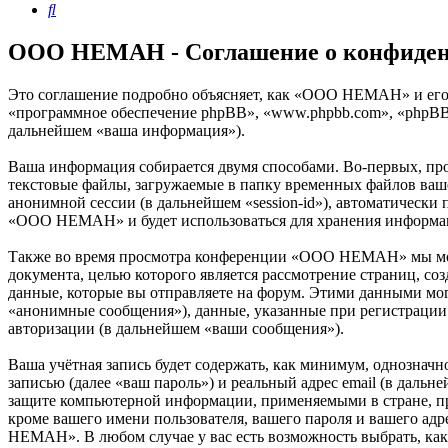
Поиск
OOO HEMAH - Соглашение о конфиден
Это соглашение подробно объясняет, как «OOO HEMAH» и его 
«программное обеспечение phpBB», «www.phpbb.com», «phpBB 
дальнейшем «ваша информация»).
Ваша информация собирается двумя способами. Во-первых, п
текстовые файлы, загружаемые в папку временных файлов вашег
анонимной сессии (в дальнейшем «session-id»), автоматически
«OOO HEMAH» и будет использоваться для хранения информац
Также во время просмотра конференции «OOO HEMAH» мы може
документа, целью которого является рассмотрение страниц,
данные, которые вы отправляете на форум. Этими данными мог
«анонимные сообщения»), данные, указанные при регистрации
авторизации (в дальнейшем «ваши сообщения»).
Ваша учётная запись будет содержать, как минимум, однознач
записью (далее «ваш пароль») и реальный адрес email (в дал
защите компьютерной информации, применяемыми в стране, 
кроме вашего имени пользователя, вашего пароля и вашего адр
HEMAH». В любом случае у вас есть возможность выбрать, кака