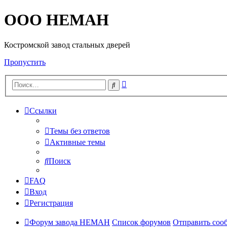
OOO HEMAH
Костромской завод стальных дверей
Пропустить
Расширенный
Поиск
поиск
Ссылки
Темы без ответов
Активные темы
Поиск
FAQ
Вход
Регистрация
Форум завода НЕМАН
Список форумов
Отправить соо