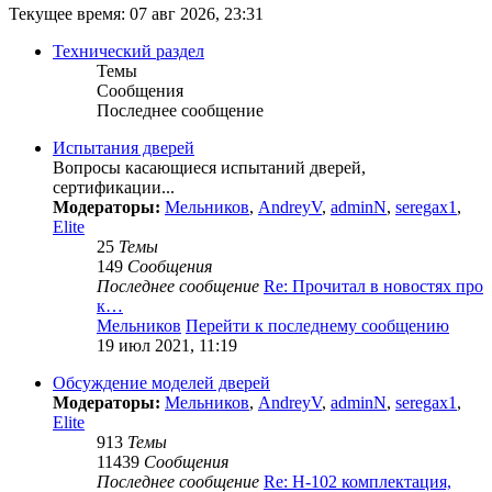
Текущее время: 07 авг 2026, 23:31
Технический раздел
Темы
Сообщения
Последнее сообщение
Испытания дверей
Вопросы касающиеся испытаний дверей,
сертификации...
Модераторы:
Мельников
,
AndreyV
,
adminN
,
seregax1
,
Elite
25
Темы
149
Сообщения
Последнее сообщение
Re: Прочитал в новостях про
к…
Мельников
Перейти к последнему сообщению
19 июл 2021, 11:19
Обсуждение моделей дверей
Модераторы:
Мельников
,
AndreyV
,
adminN
,
seregax1
,
Elite
913
Темы
11439
Сообщения
Последнее сообщение
Re: Н-102 комплектация,