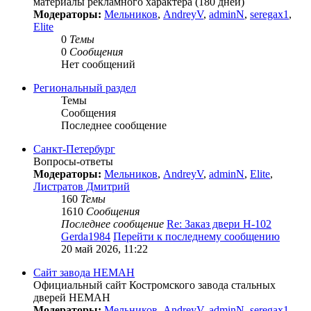
материалы рекламного характера (180 дней)
Модераторы:
Мельников
,
AndreyV
,
adminN
,
seregax1
,
Elite
0
Темы
0
Сообщения
Нет сообщений
Региональный раздел
Темы
Сообщения
Последнее сообщение
Санкт-Петербург
Вопросы-ответы
Модераторы:
Мельников
,
AndreyV
,
adminN
,
Elite
,
Листратов Дмитрий
160
Темы
1610
Сообщения
Последнее сообщение
Re: Заказ двери Н-102
Gerda1984
Перейти к последнему сообщению
20 май 2026, 11:22
Сайт завода НЕМАН
Официальный сайт Костромского завода стальных
дверей НЕМАН
Модераторы:
Мельников
,
AndreyV
,
adminN
,
seregax1
,