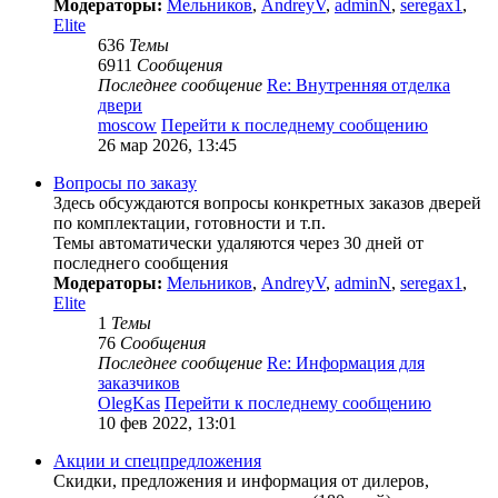
Модераторы:
Мельников
,
AndreyV
,
adminN
,
seregax1
,
Elite
636
Темы
6911
Сообщения
Последнее сообщение
Re: Внутренняя отделка
двери
moscow
Перейти к последнему сообщению
26 мар 2026, 13:45
Вопросы по заказу
Здесь обсуждаются вопросы конкретных заказов дверей
по комплектации, готовности и т.п.
Темы автоматически удаляются через 30 дней от
последнего сообщения
Модераторы:
Мельников
,
AndreyV
,
adminN
,
seregax1
,
Elite
1
Темы
76
Сообщения
Последнее сообщение
Re: Информация для
заказчиков
OlegKas
Перейти к последнему сообщению
10 фев 2022, 13:01
Акции и спецпредложения
Скидки, предложения и информация от дилеров,