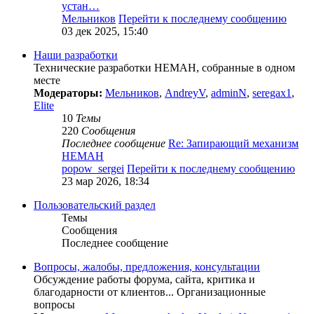
устан…
Мельников
Перейти к последнему сообщению
03 дек 2025, 15:40
Наши разработки
Технические разработки НЕМАН, собранные в одном
месте
Модераторы:
Мельников
,
AndreyV
,
adminN
,
seregax1
,
Elite
10
Темы
220
Сообщения
Последнее сообщение
Re: Запирающий механизм
НЕМАН
popow_sergei
Перейти к последнему сообщению
23 мар 2026, 18:34
Пользовательский раздел
Темы
Сообщения
Последнее сообщение
Вопросы, жалобы, предложения, консультации
Обсуждение работы форума, сайта, критика и
благодарности от клиентов... Организационные
вопросы