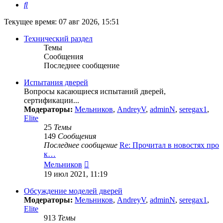
Поиск
Текущее время: 07 авг 2026, 15:51
Технический раздел
Темы
Сообщения
Последнее сообщение
Испытания дверей
Вопросы касающиеся испытаний дверей,
сертификации...
Модераторы:
Мельников
,
AndreyV
,
adminN
,
seregax1
,
Elite
25
Темы
149
Сообщения
Последнее сообщение
Re: Прочитал в новостях про
к…
Перейти
Мельников
к
19 июл 2021, 11:19
последнему
сообщению
Обсуждение моделей дверей
Модераторы:
Мельников
,
AndreyV
,
adminN
,
seregax1
,
Elite
913
Темы