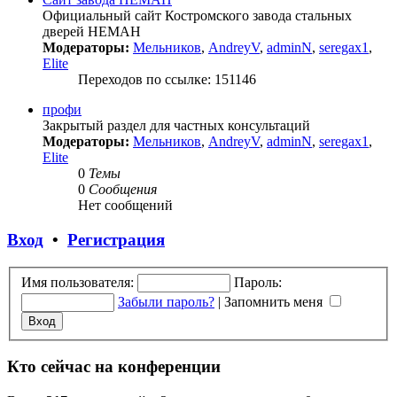
Официальный сайт Костромского завода стальных
дверей НЕМАН
Модераторы:
Мельников
,
AndreyV
,
adminN
,
seregax1
,
Elite
Переходов по ссылке: 151146
профи
Закрытый раздел для частных консультаций
Модераторы:
Мельников
,
AndreyV
,
adminN
,
seregax1
,
Elite
0
Темы
0
Сообщения
Нет сообщений
Вход
•
Регистрация
Имя пользователя:
Пароль:
Забыли пароль?
|
Запомнить меня
Кто сейчас на конференции