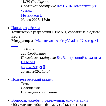
11439
Сообщения
Последнее сообщение
Re: Н-102 комплектация,
устан…
Перейти
Мельников
к
03 дек 2025, 15:40
последнему
сообщению
Наши разработки
Технические разработки НЕМАН, собранные в одном
месте
Модераторы:
Мельников
,
AndreyV
,
adminN
,
seregax1
,
Elite
10
Темы
220
Сообщения
Последнее сообщение
Re: Запирающий механизм
НЕМАН
Перейти
popow_sergei
к
23 мар 2026, 18:34
последнему
сообщению
Пользовательский раздел
Темы
Сообщения
Последнее сообщение
Вопросы, жалобы, предложения, консультации
Обсуждение работы форума, сайта, критика и