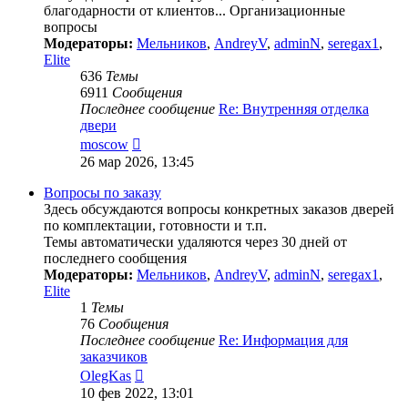
благодарности от клиентов... Организационные
вопросы
Модераторы:
Мельников
,
AndreyV
,
adminN
,
seregax1
,
Elite
636
Темы
6911
Сообщения
Последнее сообщение
Re: Внутренняя отделка
двери
Перейти
moscow
к
26 мар 2026, 13:45
последнему
сообщению
Вопросы по заказу
Здесь обсуждаются вопросы конкретных заказов дверей
по комплектации, готовности и т.п.
Темы автоматически удаляются через 30 дней от
последнего сообщения
Модераторы:
Мельников
,
AndreyV
,
adminN
,
seregax1
,
Elite
1
Темы
76
Сообщения
Последнее сообщение
Re: Информация для
заказчиков
Перейти
OlegKas
к
10 фев 2022, 13:01
последнему