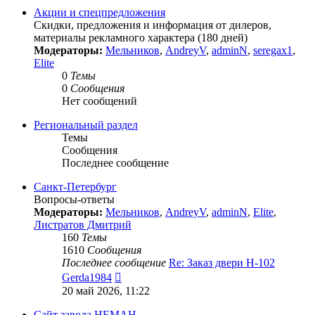
сообщению
Акции и спецпредложения
Скидки, предложения и информация от дилеров,
материалы рекламного характера (180 дней)
Модераторы:
Мельников
,
AndreyV
,
adminN
,
seregax1
,
Elite
0
Темы
0
Сообщения
Нет сообщений
Региональный раздел
Темы
Сообщения
Последнее сообщение
Санкт-Петербург
Вопросы-ответы
Модераторы:
Мельников
,
AndreyV
,
adminN
,
Elite
,
Листратов Дмитрий
160
Темы
1610
Сообщения
Последнее сообщение
Re: Заказ двери Н-102
Перейти
Gerda1984
к
20 май 2026, 11:22
последнему
сообщению
Сайт завода НЕМАН